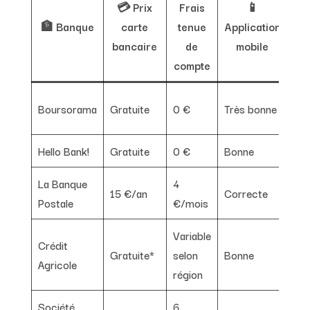
💳 Prix
Frais
📱

🏦 Banque
carte
tenue
Application
int
bancaire
de
mobile
compte
Gra
Boursorama
Gratuite
0 €
Très bonne
pet
Hello Bank!
Gratuite
0 €
Bonne
Bo
La Banque
4
15 €/an
Correcte
Mo
Postale
€/mois
Variable
Crédit
Gratuite*
selon
Bonne
Co
Agricole
région
Société
6