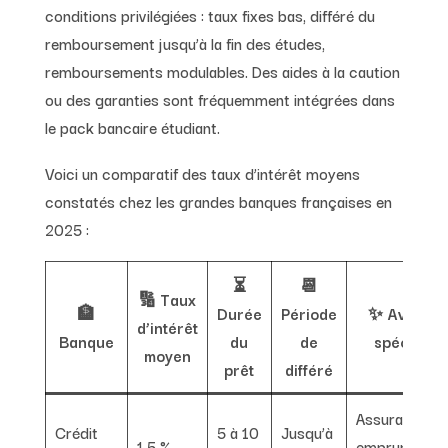
conditions privilégiées : taux fixes bas, différé du
remboursement jusqu’à la fin des études,
remboursements modulables. Des aides à la caution
ou des garanties sont fréquemment intégrées dans
le pack bancaire étudiant.
Voici un comparatif des taux d’intérêt moyens
constatés chez les grandes banques françaises en
2025 :
⏳
📆
🔢 Taux
🏦
Durée
Période
✨ Avantag
d’intérêt
Banque
du
de
spécifiqu
moyen
prêt
différé
Assurance
Crédit
5 à 10
Jusqu’à
1,5 %
emprunteur