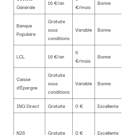
16 €/an
Bonne
Bo
Générale
€/mois
Gratuite
Banque
sous
Variable
Bonne
Bo
Populaire
conditions
6
LCL
16 €/an
Bonne
Bo
€/mois
Gratuite
Caisse
sous
Variable
Bonne
Bo
d’Épargne
conditions
ING Direct
Gratuite
0 €
Excellente
Fai
Trè
pou
N26
Gratuite
0 €
Excellente