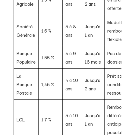
Agricole
ans
2 ans
offerte
Modalités de
Société
5 à 8
Jusqu’à
1,6 %
remboursem
Générale
ans
1 an
flexibles
Banque
4 à 9
Jusqu’à
Pas de frais 
1,55 %
Populaire
ans
18 mois
dossier
La
Prêt sans
4 à 10
Jusqu’à
Banque
1,45 %
condition de
ans
2 ans
Postale
ressources
Remboursem
5 à 10
Jusqu’à
différés et
LCL
1,7 %
ans
1 an
anticipés
possibles