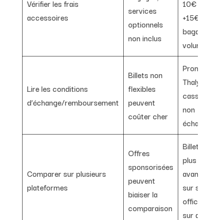
Vérifier les frais
10€ mais
services
accessoires
+15€ pour
optionnels
bagage
non inclus
volumineux
Promotion
Billets non
Thalys à pr
Lire les conditions
flexibles
cassé mai
d’échange/remboursement
peuvent
non
coûter cher
échangeab
Billet TGV
Offres
plus
sponsorisées
Comparer sur plusieurs
avantageu
peuvent
plateformes
sur site
biaiser la
officiel que
comparaison
sur app