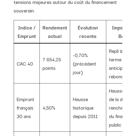
tensions majeures autour du coût du financement
souverain.
Indice /
Rendement
Évolution
Impact sur
Emprunt
actuel
récente
Bourse
Repli à court
-0,70%
7 654,25
terme malgr
CAC 40
(précédent
points
anticipation 
jour)
rebond
Hausse du c
Emprunt
Hausse
de la dette,
français
4,50%
historique
renchérisse
30 ans
depuis 2011
du financem
public