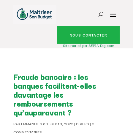
NOUS CONTACTER
Site réalisé par SEPIA-Digicom
Fraude bancaire : les
banques facilitent-elles
davantage les
remboursements
qu’auparavant ?
PAR
EMMANUE.S.60
|
SEP 18, 2025
|
DIVERS
|
0
COMMENTAIRES