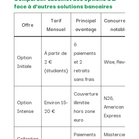
face à d’autres solutions bancaires
Tarif
Principal
Concurrence
Offre
Mensuel
avantage
notable
6
À partir de
paiements
Option
2 €
et 2
Wise, Revolut
Initiale
(étudiants)
retraits
sans frais
Couverture
N26,
Option
Environ 15-
illimitée
American
Intense
20 €
hors zone
Express
euro
Paiements
Mastercard
Collection