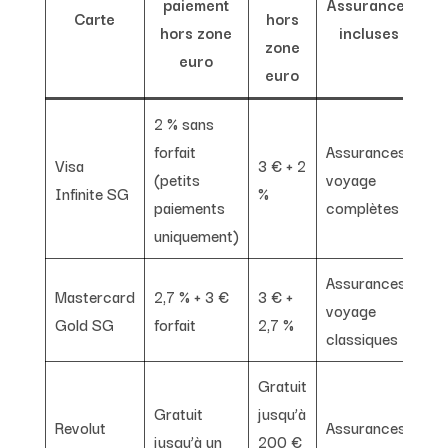
paiement
Assurances
Carte
hors
hors zone
incluses
a
zone
euro
euro
2 % sans
forfait
Assurances
Visa
3 € + 2
Va
(petits
voyage
Infinite SG
%
él
paiements
complètes
uniquement)
Assurances
Mastercard
2,7 % + 3 €
3 € +
voyage
M
Gold SG
forfait
2,7 %
classiques
Gratuit
Gratuit
jusqu’à
Revolut
Assurances
jusqu’à un
200 €
Gr