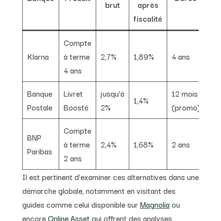
brut
après
fiscalité
Compte
Klarna
à terme
2,7%
1,89%
4 ans
4 ans
Banque
Livret
jusqu’à
12 mois
1,4%
Postale
Boosté
2%
(promo)
Compte
BNP
à terme
2,4%
1,68%
2 ans
Paribas
2 ans
Il est pertinent d’examiner ces alternatives dans une
démarche globale, notamment en visitant des
guides comme celui disponible sur
Magnolia
ou
encore
Online Asset
qui offrent des analyses