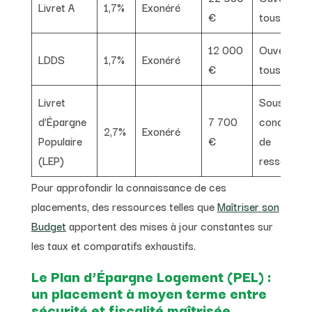
Livret A
1,7%
Exonéré
€
tous
12 000
Ouvert à
LDDS
1,7%
Exonéré
€
tous
Livret
Sous
d’Épargne
7 700
conditions
2,7%
Exonéré
Populaire
€
de
(LEP)
ressource
Pour approfondir la connaissance de ces
placements, des ressources telles que
Maîtriser son
Budget
apportent des mises à jour constantes sur
les taux et comparatifs exhaustifs.
Le Plan d’Épargne Logement (PEL) :
un placement à moyen terme entre
sécurité et fiscalité maîtrisée