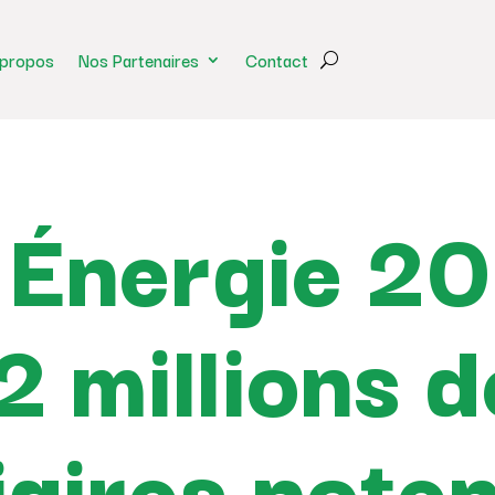
 propos
Nos Partenaires
Contact
Énergie 20
2 millions d
aires poten