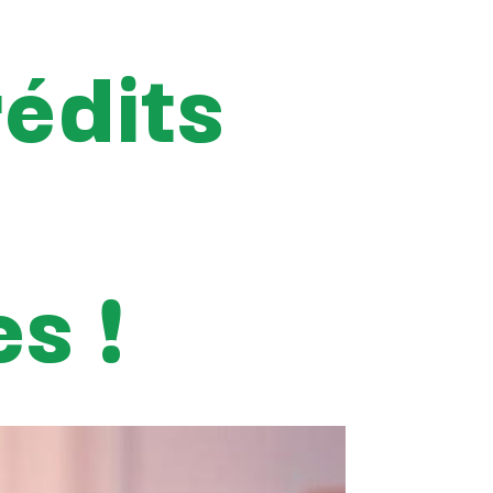
rédits
s !