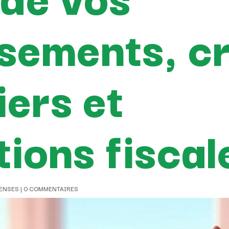
ssements, c
iers et
ions fiscale
PENSES
|
0 COMMENTAIRES