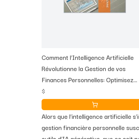
Comment l’Intelligence Artificielle
Révolutionne la Gestion de vos
Finances Personnelles: Optimisez
votre budget, investissez
$
intelligemment et automatisez vos
finances grâce à l’IA
Alors que l’intelligence artificielle
gestion financière personnelle susc
outils d’IA générative, que ce soi