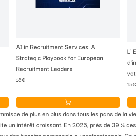
AI in Recruitment Services: A
L' 
Strategic Playbook for European
d'i
Recruitment Leaders
vot
18€
quo
15
 s’immisce de plus en plus dans tous les pans de la vi
ite un intérêt croissant. En 2025, près de 39 % des
t pour des besoins personnels ou professionnels. C