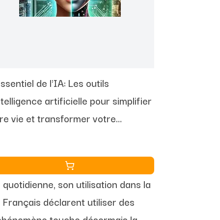
Essentiel de l'IA: Les outils
ntelligence artificielle pour simplifier
re vie et transformer votre
tidien
€
e quotidienne, son utilisation dans la
 Français déclarent utiliser des
e phénomène touche désormais la