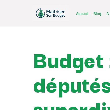
Accueil
Blog
A
Budget 
députés
superdi