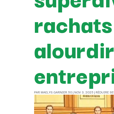
rachats
alourdir
entrepr
PAR
MAELYS.GARNIER.50
|
NOV 3, 2025
|
RÉDUIRE SE