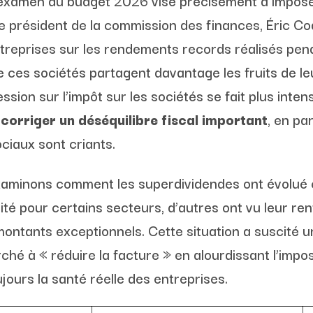
examen du budget 2026 vise précisément à impose
Le président de la commission des finances, Éric C
ntreprises sur les rendements records réalisés pen
 ces sociétés partagent davantage les fruits de leu
ssion sur l’impôt sur les sociétés se fait plus inten
corriger un déséquilibre fiscal important
, en pa
ciaux sont criants.
xaminons comment les superdividendes ont évolué c
ité pour certains secteurs, d’autres ont vu leur rent
ontants exceptionnels. Cette situation a suscité u
rché à « réduire la facture » en alourdissant l’imp
ujours la santé réelle des entreprises.