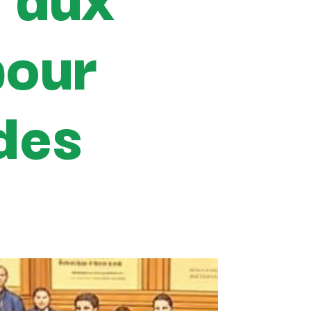
pour
 des