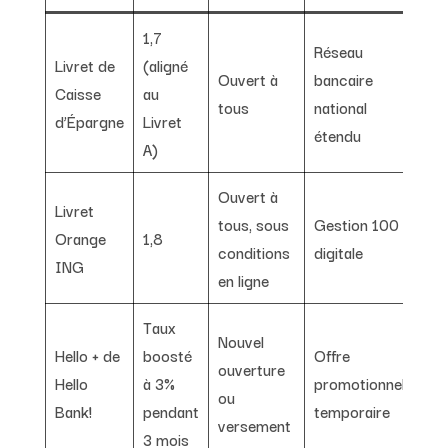
1,7
Réseau
Livret de
(aligné
Ouvert à
bancaire
Caisse
au
tous
national
d’Épargne
Livret
étendu
A)
Ouvert à
Livret
tous, sous
Gestion 100 %
Orange
1,8
conditions
digitale
ING
en ligne
Taux
Nouvel
Hello + de
boosté
Offre
ouverture
Hello
à 3%
promotionnelle
ou
Bank!
pendant
temporaire
versement
3 mois