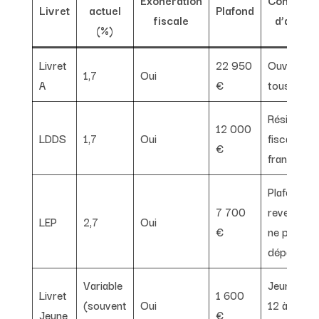
Livret
actuel
Plafond
fiscale
d’accès
(%)
Livret
22 950
Ouvert à
1,7
Oui
A
€
tous
Résident
12 000
LDDS
1,7
Oui
fiscal
€
français
Plafond de
7 700
revenu à
LEP
2,7
Oui
€
ne pas
dépasser
Variable
Jeunes de
Livret
1 600
(souvent
Oui
12 à 25
Jeune
€