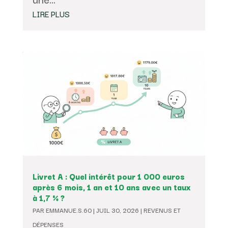
LIRE PLUS
Livret A : Quel intérêt pour 1 000 euros
après 6 mois, 1 an et 10 ans avec un taux
à 1,7 % ?
PAR
EMMANUE.S.60
|
JUIL 30, 2026
|
REVENUS ET
DÉPENSES