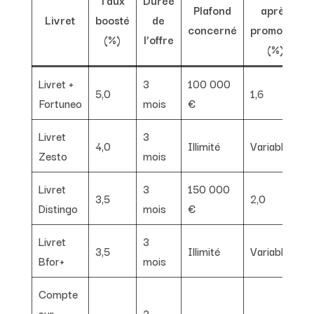
Plafond
après
Livret
boosté
de
concerné
promotion
(%)
l’offre
(%)
Livret +
3
100 000
5,0
1,6
Fortuneo
mois
€
Livret
3
4,0
Illimité
Variable
Zesto
mois
Livret
3
150 000
3,5
2,0
Distingo
mois
€
Livret
3
3,5
Illimité
Variable
Bfor+
mois
Compte
sur
3