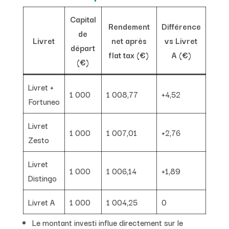
Capital
Rendement
Différence
de
Livret
net après
vs Livret
départ
flat tax (€)
A (€)
(€)
Livret +
1 000
1 008,77
+4,52
Fortuneo
Livret
1 000
1 007,01
+2,76
Zesto
Livret
1 000
1 006,14
+1,89
Distingo
Livret A
1 000
1 004,25
0
Le montant investi influe directement sur le