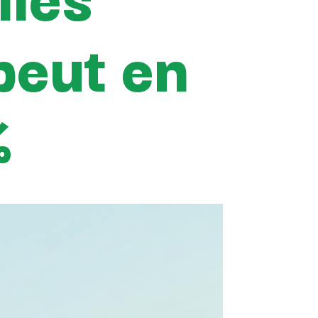
peut en
%