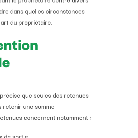
ndre dans quelles circonstances
art du propriétaire.
ention
le
, précise que seules des retenues
pas retenir une somme
es retenues concernent notamment :
 de sortie.