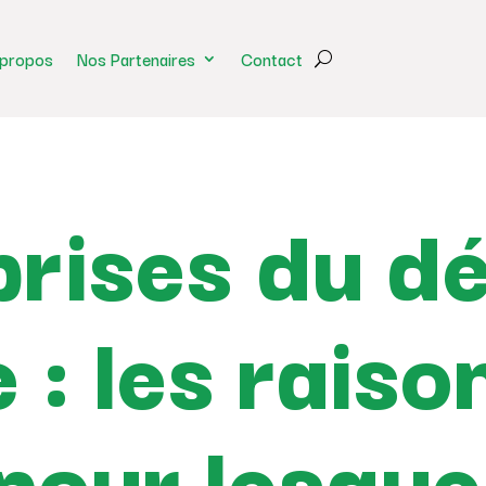
 propos
Nos Partenaires
Contact
prises du d
 : les raiso
pour lesque