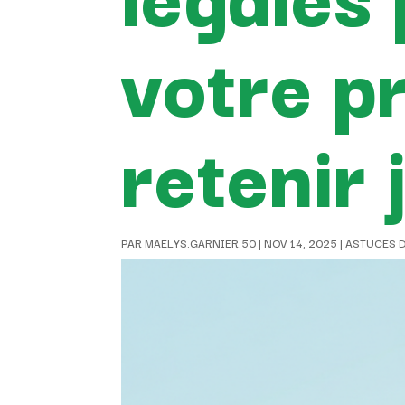
votre p
retenir
PAR
MAELYS.GARNIER.50
|
NOV 14, 2025
|
ASTUCES 