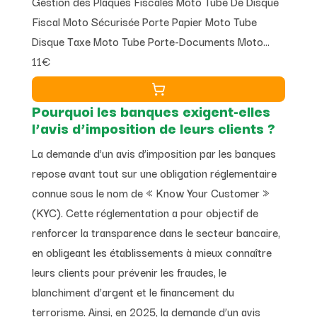
Gestion des Plaques Fiscales Moto Tube De Disque
Fiscal Moto Sécurisée Porte Papier Moto Tube
Disque Taxe Moto Tube Porte-Documents Moto
11€
Tube Unique en Acier Inoxydable
Pourquoi les banques exigent-elles
l’avis d’imposition de leurs clients ?
La demande d’un avis d’imposition par les banques
repose avant tout sur une obligation réglementaire
connue sous le nom de « Know Your Customer »
(KYC). Cette réglementation a pour objectif de
renforcer la transparence dans le secteur bancaire,
en obligeant les établissements à mieux connaître
leurs clients pour prévenir les fraudes, le
blanchiment d’argent et le financement du
terrorisme. Ainsi, en 2025, la demande d’un avis