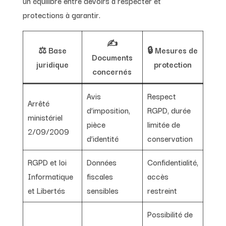
un équilibre entre devoirs à respecter et
protections à garantir.
✍️
⚖️ Base
🔒 Mesures de
Documents
juridique
protection
concernés
Avis
Respect
Arrêté
d’imposition,
RGPD, durée
ministériel
pièce
limitée de
2/09/2009
d’identité
conservation
RGPD et loi
Données
Confidentialité,
Informatique
fiscales
accès
et Libertés
sensibles
restreint
Possibilité de