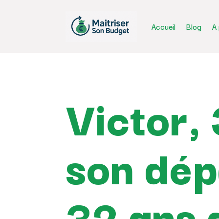
Accueil
Blog
A
Victor, 
son dépa
32 ans 