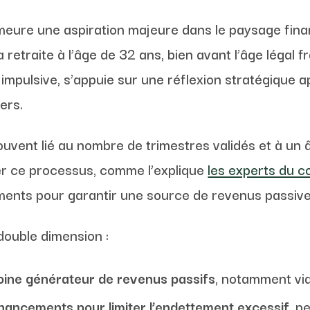
emeure une aspiration majeure dans le paysage fina
 retraite à l’âge de 32 ans, bien avant l’âge légal 
 impulsive, s’appuie sur une réflexion stratégique 
iers.
ouvent lié au nombre de trimestres validés et à un âg
er ce processus, comme l’explique
les experts du co
ments pour garantir une source de revenus passive
 double dimension :
oine générateur de revenus passifs
, notamment via 
inancements pour limiter l’endettement excessif
, p