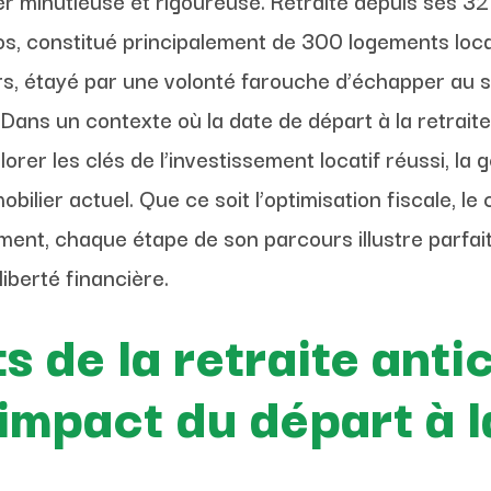
r minutieuse et rigoureuse. Retraité depuis ses 32 a
os, constitué principalement de 300 logements loca
s, étayé par une volonté farouche d’échapper au sa
. Dans un contexte où la date de départ à la retrai
orer les clés de l’investissement locatif réussi, la 
lier actuel. Que ce soit l’optimisation fiscale, le
tement, chaque étape de son parcours illustre parf
liberté financière.
 de la retraite antic
mpact du départ à la