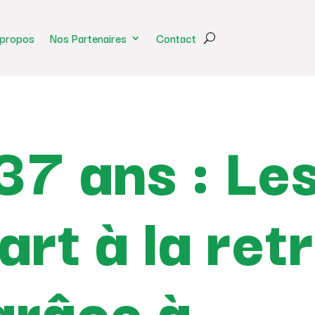
 propos
Nos Partenaires
Contact
37 ans : Le
rt à la retr
grâce à