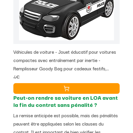
Véhicules de voiture - Jouet éducatif pour voitures
compactes avec entraînement par inertie -
Remplisseur Goody Bag pour cadeaux festifs,
4€
récompenses, interaction, récupération et
éducation
Peut-on rendre sa voiture en LOA avant
la fin du contrat sans pénalité ?
La remise anticipée est possible, mais des pénalités
peuvent être appliquées selon les clauses du
contrat. Il est important de bien vérifier les