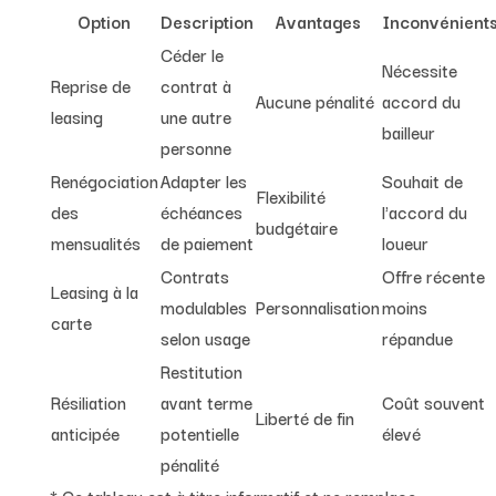
Option
Description
Avantages
Inconvénient
Céder le
Nécessite
Reprise de
contrat à
Aucune pénalité
accord du
leasing
une autre
bailleur
personne
Renégociation
Adapter les
Souhait de
Flexibilité
des
échéances
l'accord du
budgétaire
mensualités
de paiement
loueur
Contrats
Offre récente
Leasing à la
modulables
Personnalisation
moins
carte
selon usage
répandue
Restitution
Résiliation
avant terme
Coût souvent
Liberté de fin
anticipée
potentielle
élevé
pénalité
* Ce tableau est à titre informatif et ne remplace