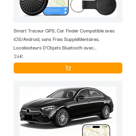
Smart Traceur GPS, Car Finder Compatible avec
iOS/Android, sans Frais SuppléMentaires,
Localisateurs D’Objets Bluetooth avec
24€
Positionnement Global en Temps Réel, Ci-Joint
Batterie Remplaçable