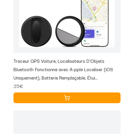
Traceur GPS Voiture, Localisateurs D’Objets
Bluetooth Fonctionne avec A-pple Localiser (iOS
Uniquement), Batterie Remplaçable, Étui
25€
Magnétique, sans Abonnement Ni Frais
Supplémentaires (Noir)