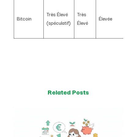
Pote
Très Élevé
Très
gain
Bitcoin
Élevée
(spéculatif)
Élevé
exce
déce
Related Posts