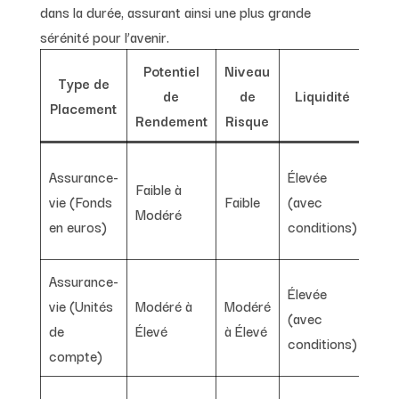
dans la durée, assurant ainsi une plus grande
sérénité pour l’avenir.
Potentiel
Niveau
Type de
A
de
de
Liquidité
Placement
Rendement
Risque
Séc
Assurance-
Élevée
Faible à
capi
vie (Fonds
Faible
(avec
Modéré
ava
en euros)
conditions)
suc
Assurance-
Élevée
Pote
vie (Unités
Modéré à
Modéré
(avec
cro
de
Élevé
à Élevé
conditions)
dive
compte)
Rev