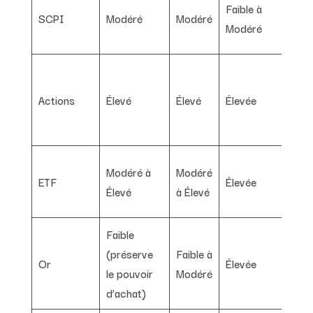
Faible à
SCPI
Modéré
Modéré
régu
Modéré
à l’
Pote
cro
Actions
Élevé
Élevé
Élevée
capi
div
Dive
Modéré à
Modéré
ETF
Élevée
inst
Élevé
à Élevé
faib
Faible
Vale
(préserve
Faible à
Or
Élevée
pro
le pouvoir
Modéré
cont
d’achat)