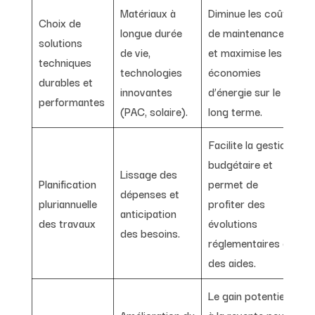
Matériaux à
Diminue les coûts
Choix de
longue durée
de maintenance
solutions
de vie,
et maximise les
techniques
technologies
économies
durables et
innovantes
d’énergie sur le
performantes
(PAC, solaire).
long terme.
Facilite la gestion
budgétaire et
Lissage des
Planification
permet de
dépenses et
pluriannuelle
profiter des
anticipation
des travaux
évolutions
des besoins.
réglementaires et
des aides.
Le gain potentiel
Amélioration du
à la revente peut