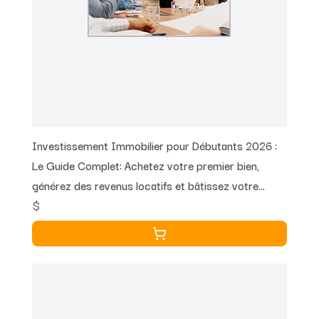
Investissement Immobilier pour Débutants 2026 :
Le Guide Complet: Achetez votre premier bien,
générez des revenus locatifs et bâtissez votre
$
patrimoine ... de zéro (Finances et Revenus 2026 t.
2)