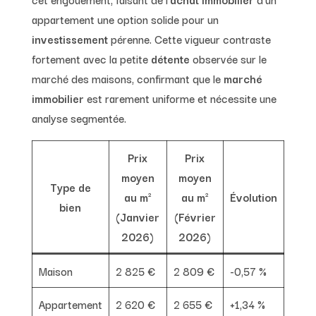
appartement une option solide pour un
investissement
pérenne. Cette vigueur contraste
fortement avec la petite
détente
observée sur le
marché des maisons, confirmant que le
marché
immobilier
est rarement uniforme et nécessite une
analyse segmentée.
Prix
Prix
moyen
moyen
Type de
au m²
au m²
Évolution
bien
(Janvier
(Février
2026)
2026)
Maison
2 825 €
2 809 €
-0,57 %
Appartement
2 620 €
2 655 €
+1,34 %