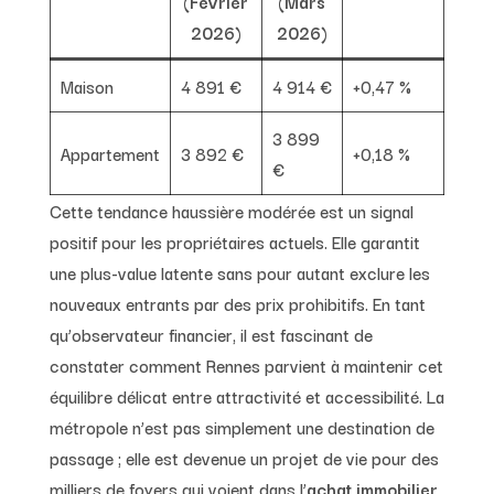
(Février
(Mars
2026)
2026)
Maison
4 891 €
4 914 €
+0,47 %
3 899
Appartement
3 892 €
+0,18 %
€
Cette tendance haussière modérée est un signal
positif pour les propriétaires actuels. Elle garantit
une plus-value latente sans pour autant exclure les
nouveaux entrants par des prix prohibitifs. En tant
qu’observateur financier, il est fascinant de
constater comment Rennes parvient à maintenir cet
équilibre délicat entre attractivité et accessibilité. La
métropole n’est pas simplement une destination de
passage ; elle est devenue un projet de vie pour des
milliers de foyers qui voient dans l’
achat immobilier