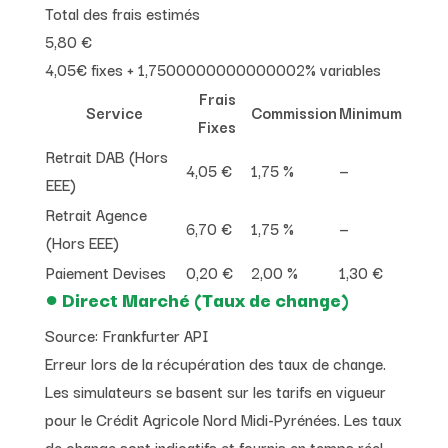
Total des frais estimés
5,80 €
4,05€ fixes + 1,7500000000000002% variables
Frais
Service
Commission
Minimum
Fixes
Retrait DAB (Hors
4,05 €
1,75 %
—
EEE)
Retrait Agence
6,70 €
1,75 %
—
(Hors EEE)
Paiement Devises
0,20 €
2,00 %
1,30 €
●
Direct Marché (Taux de change)
Source: Frankfurter API
Erreur lors de la récupération des taux de change.
Les simulateurs se basent sur les tarifs en vigueur
pour le Crédit Agricole Nord Midi-Pyrénées. Les taux
de change sont indicatifs et fournis en temps réel