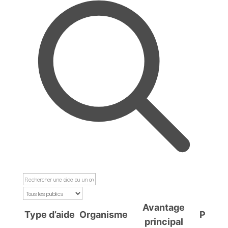
Avantage
Type d’aide
Organisme
Public
principal