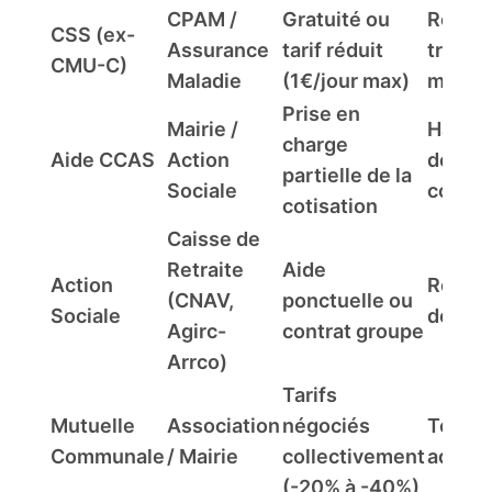
CPAM /
Gratuité ou
Reven
CSS (ex-
Assurance
tarif réduit
très
CMU-C)
Maladie
(1€/jour max)
modes
Prise en
Mairie /
Habita
charge
Aide CCAS
Action
de la
partielle de la
Sociale
comm
cotisation
Caisse de
Retraite
Aide
Action
Retrai
(CNAV,
ponctuelle ou
Sociale
de la c
Agirc-
contrat groupe
Arrco)
Tarifs
Mutuelle
Association
négociés
Tous l
Communale
/ Mairie
collectivement
admini
(-20% à -40%)