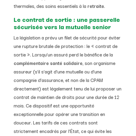
thermales, des soins essentiels à la
retraite
.
Le contrat de sortie : une passerelle
Le conseil d’expert
sécurisée vers la mutuelle senior
Si vous perdez la CSS, commencez
La législation a prévu un filet de sécurité pour éviter
toujours par contacter votre
CCAS
. Ils
une rupture brutale de protection : le « contrat de
disposent souvent d’enveloppes
sortie ». Lorsqu’un assuré perd le bénéfice de la
d’urgence ou de partenariats locaux non
complémentaire santé solidaire
, son organisme
listés au niveau national.
assureur (s’il s’agit d’une mutuelle ou d’une
compagnie d’assurance, et non de la CPAM
directement) est légalement tenu de lui proposer un
contrat de maintien de droits pour une durée de 12
mois. Ce dispositif est une opportunité
exceptionnelle pour opérer une transition en
douceur. Les tarifs de ces contrats sont
strictement encadrés par l’État, ce qui évite les