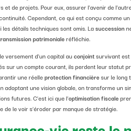
s et de projets. Pour eux, assurer l’avenir de l’au
 continuité. Cependant, ce qui est conçu comme un 
i les détails techniques sont omis. La
succession
ne
transmission patrimoniale
réfléchie.
 le versement d’un capital au
conjoint
survivant est 
és sur un compte courant, ils perdent leur statut 
arantir une réelle
protection financière
sur le long t
 adoptant une vision globale, on transforme un s
s futures. C’est ici que l’
optimisation fiscale
pren
que de le voir s’éroder par manque de stratégie.
urance-vie reste le pi