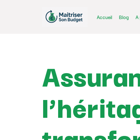
Accueil
Blog
A
Assuran
l’hérita
transfo