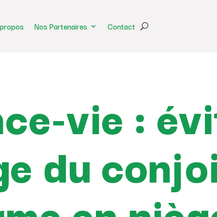
 propos
Nos Partenaires
Contact
ce-vie : évi
ge du conjo
rme en pièg