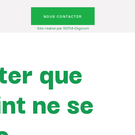
NOUS CONTACTER
Site réalisé par SEPIA-Digicom
ter que
int ne se
e