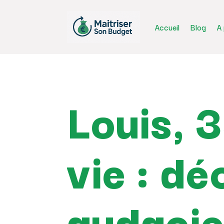
Accueil
Blog
A
Louis, 3
vie : dé
audacie