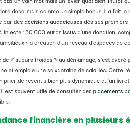
t pas un vain mot mais un levier quotidien. Plutôt 
dère désormais comme un simple bonus, il a fait le 
te par des
décisions audacieuses
dès ses premiers pa
ité à injecter 50 000 euros issus d’une donation, c
ambitieux : la création d’un réseau d’espaces de c
e de « sueurs froides » au démarrage, s’est avéré p
ne et emploie une soixantaine de salariés. Cette r
n pilier de revenus bien plus dynamique qu’un livre
 il est souvent utile de consulter des
placements bo
ble.
ndance financière en plusieurs 