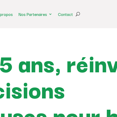
 propos
Nos Partenaires
Contact
5 ans, réin
cisions
uses pour b