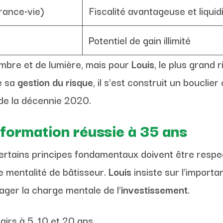
rance-vie)
Fiscalité avantageuse et liquid
Potentiel de gain illimité
mbre et de lumière, mais pour
Louis
, le plus grand 
de sa
gestion du risque
, il s’est construit un bouclie
 de la décennie 2020.
sformation réussie à 35 ans
certains principes fondamentaux doivent être respect
ne mentalité de bâtisseur.
Louis
insiste sur l’import
ager la charge mentale de l’
investissement
.
lairs à 5, 10 et 20 ans.