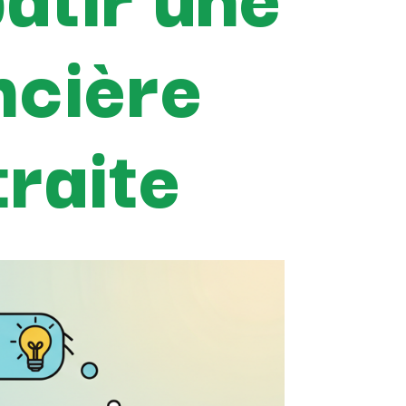
ncière
traite