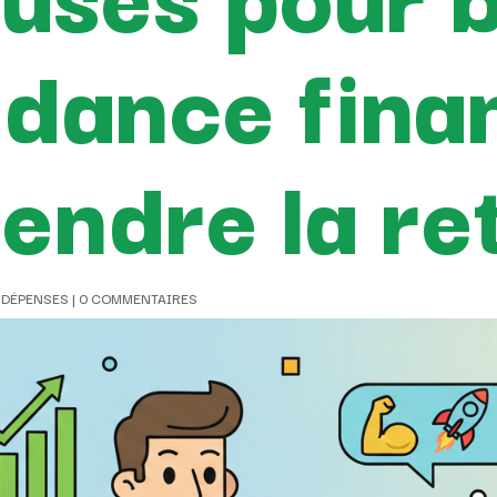
dance fina
endre la re
 DÉPENSES
|
0 COMMENTAIRES