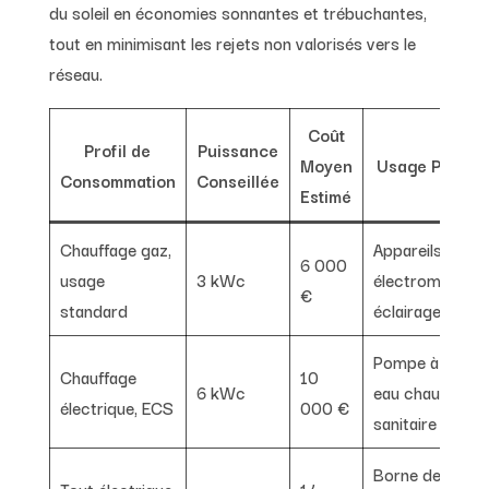
du soleil en économies sonnantes et trébuchantes,
tout en minimisant les rejets non valorisés vers le
réseau.
Coût
Profil de
Puissance
Moyen
Usage Princip
Consommation
Conseillée
Estimé
Chauffage gaz,
Appareils
6 000
usage
3 kWc
électroménager
€
standard
éclairage
Pompe à chaleu
Chauffage
10
6 kWc
eau chaude
électrique, ECS
000 €
sanitaire
Borne de
Tout électrique
14