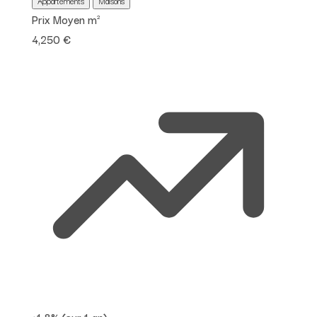
Appartements
Maisons
Prix Moyen m²
4,250 €
+1.8%
(sur 1 an)