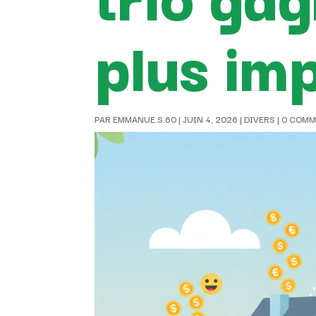
plus im
PAR
EMMANUE.S.60
|
JUIN 4, 2026
|
DIVERS
|
0 COMM