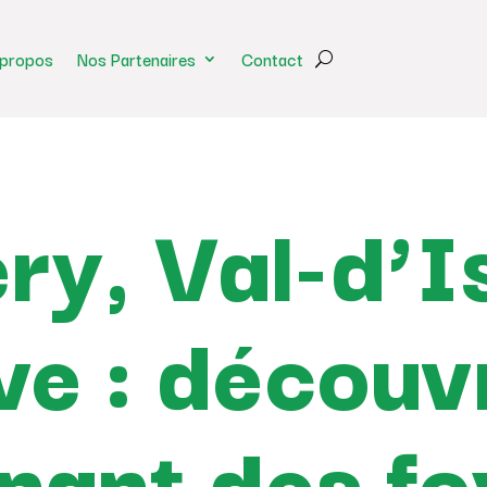
 propos
Nos Partenaires
Contact
y, Val-d’Is
ve : découv
nant des fo