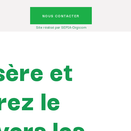
NOUS CONTACTER
Site réalisé par SEPIA-Digicom
ère et
rez le
yers les