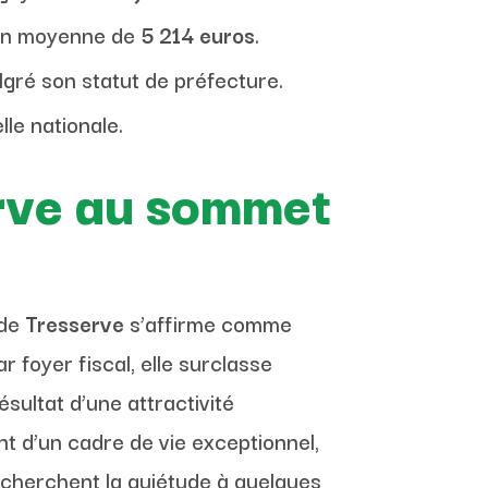
tion moyenne de
5 214 euros
.
gré son statut de préfecture.
le nationale.
erve au sommet
 de
Tresserve
s’affirme comme
r foyer fiscal, elle surclasse
sultat d’une attractivité
nt d’un cadre de vie exceptionnel,
i cherchent la quiétude à quelques