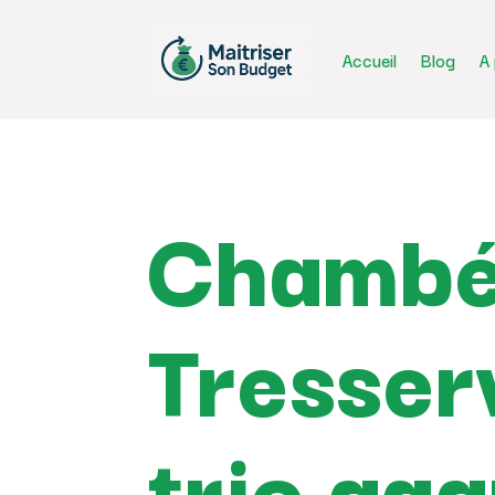
Accueil
Blog
A
Chambér
Tresser
trio gag