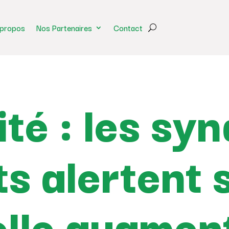
 propos
Nos Partenaires
Contact
té : les sy
s alertent 
elle augmen