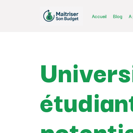
Accueil
Blog
A
Universi
étudiant
potenti