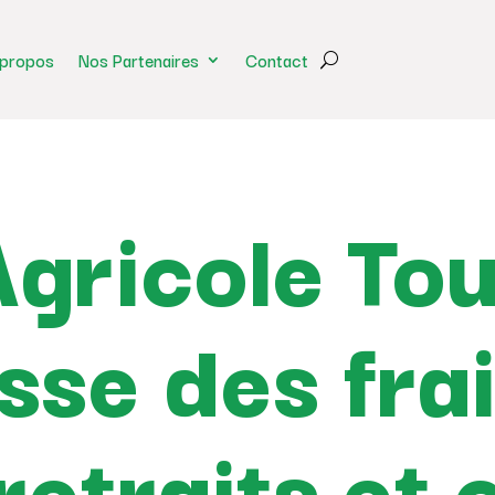
 propos
Nos Partenaires
Contact
Agricole To
sse des fra
retraits et