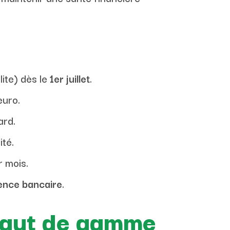
lite) dès le
1er juillet
.
euro.
ard.
ité.
r mois.
ence bancaire
.
 haut de gamme