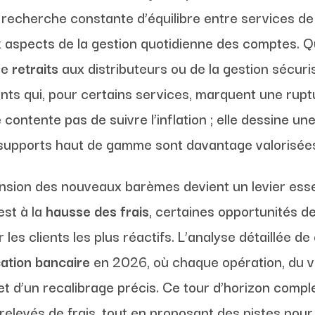
echerche constante d’équilibre entre services de 
aspects de la gestion quotidienne des comptes. Qu’
 de
retraits
aux distributeurs ou de la gestion sécur
ts qui, pour certains services, marquent une ruptu
contente pas de suivre l’inflation ; elle dessine une
s supports haut de gamme sont davantage valorisée
nsion des nouveaux barèmes devient un levier esse
est à la
hausse des frais
, certaines opportunités d
r les clients les plus réactifs. L’analyse détaillé
cation bancaire
en 2026, où chaque opération, du 
jet d’un recalibrage précis. Ce tour d’horizon comple
rs relevés de frais, tout en proposant des pistes pou