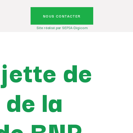
NOUS CONTACTER
Site réalisé par SEPIA-Digicom
jette de
 de la
 de BNP