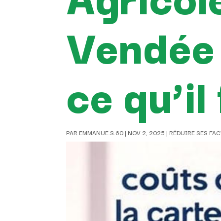
Vendée à
ce qu’il
PAR
EMMANUE.S.60
|
NOV 2, 2025
|
RÉDUIRE SES FA