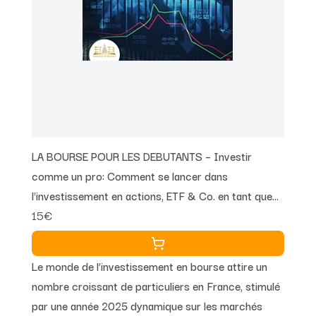
LA BOURSE POUR LES DEBUTANTS – Investir
comme un pro: Comment se lancer dans
l'investissement en actions, ETF & Co. en tant que
15€
débutant avec peu de capital et réussir à obtenir
d'énormes bénéfices
Le monde de l’investissement en bourse attire un
nombre croissant de particuliers en France, stimulé
par une année 2025 dynamique sur les marchés