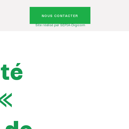
NOUS CONTACTER
Site réalisé par SEPIA-Digicom
ité
 «
 de