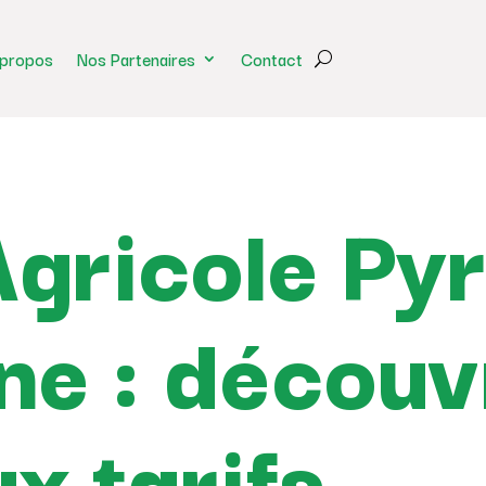
 propos
Nos Partenaires
Contact
Agricole Py
e : découv
x tarifs