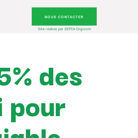
NOUS CONTACTER
Site réalisé par SEPIA-Digicom
15% des
i pour
riable