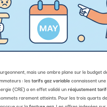
 bourgeonnent, mais une ombre plane sur le budget 
ommateurs : les
tarifs gaz variable
connaissent une 
ergie (CRE) a en effet validé un
réajustement tarif
ommets rarement atteints. Pour les trois quarts de
 accrue sur la
facture gaz
. Les offres indexées sur