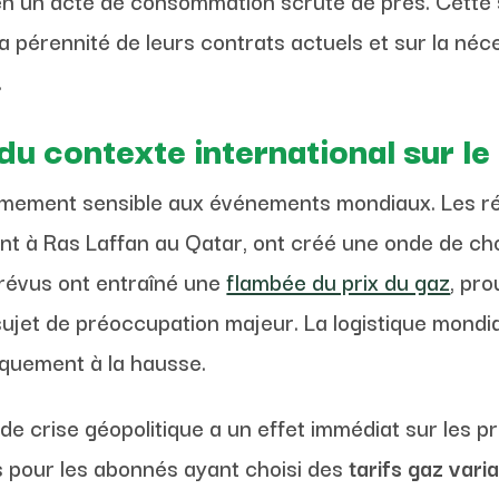
n un acte de consommation scruté de près. Cette s
a pérennité de leurs contrats actuels et sur la né
.
u contexte international sur le
mement sensible aux événements mondiaux. Les ré
ent à Ras Laffan au Qatar, ont créé une onde de ch
évus ont entraîné une
flambée du prix du gaz
, pr
jet de préoccupation majeur. La logistique mondial
niquement à la hausse.
de crise géopolitique a un effet immédiat sur les p
s pour les abonnés ayant choisi des
tarifs gaz vari