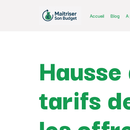
Accueil
Blog
A
Hausse 
tarifs d
les offr