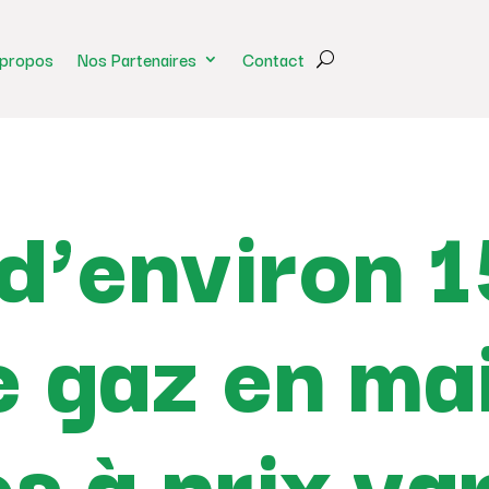
 propos
Nos Partenaires
Contact
d’environ 
e gaz en ma
es à prix va