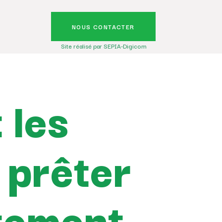
NOUS CONTACTER
Site réalisé par SEPIA-Digicom
 les
 prêter
tement