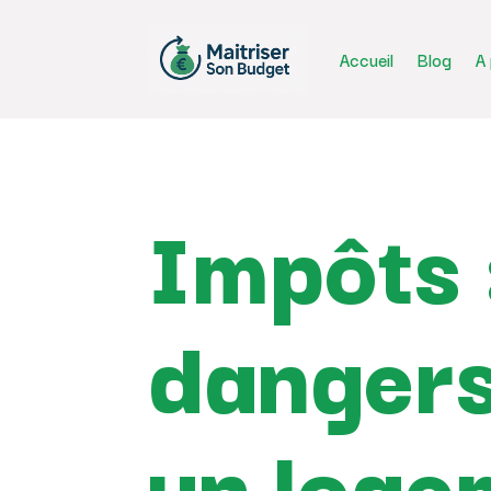
Accueil
Blog
A
Impôts :
dangers
un loge