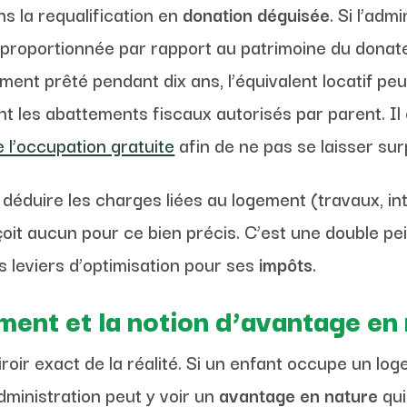
s la requalification en
donation déguisée
. Si l’ad
isproportionnée par rapport au patrimoine du donate
ment prêté pendant dix ans, l’équivalent locatif p
 les abattements fiscaux autorisés par parent. Il 
e l’occupation gratuite
afin de ne pas se laisser su
us déduire les charges liées au logement (travaux, i
rçoit aucun pour ce bien précis. C’est une double p
s leviers d’optimisation pour ses
impôts
.
ment et la notion d’avantage en
iroir exact de la réalité. Si un enfant occupe un l
administration peut y voir un
avantage en nature
qui