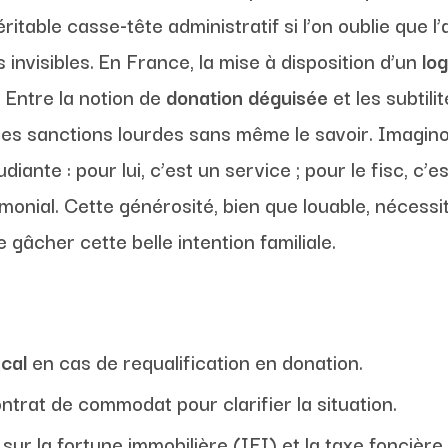
table casse-tête administratif si l’on oublie que l’
 invisibles. En France, la mise à disposition d’un
lo
. Entre la notion de
donation déguisée
et les subtili
 des sanctions lourdes sans même le savoir. Imagin
ante : pour lui, c’est un service ; pour le fisc, c’e
rimonial. Cette générosité, bien que louable, néces
 gâcher cette belle intention familiale.
cal
en cas de requalification en donation.
ntrat de commodat pour clarifier la situation.
ur la fortune immobilière (IFI) et la taxe foncière.