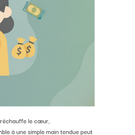
i réchauffe le cœur,
mble à une simple main tendue peut