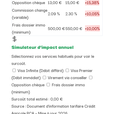
Opposition chèque
13,00 €
15,00 €
+15,38%
Commission change
2.09 %
2.30 %
+10,05%
(variable)
Frais dossier immo
500,00 €
550,00 €
+10,00%
(minimum)
Simulateur d’impact annuel
Sélectionnez vos services habituels pour voir le
surcoût.
Visa Infinite (Débit différé)
Visa Premier
(Débit immédiat)
Virement via conseiller
Opposition chèque
Frais dossier immo
(minimum)
Surcoût total estimé :
0,00 €
Source : Document d’information tarifaire Crédit
Agricole PCA – Mise à jour 2026