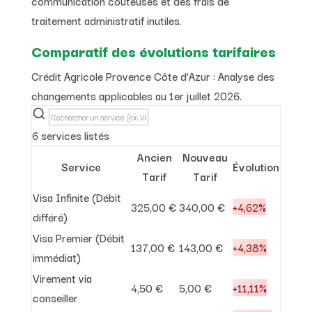
communication coûteuses et des frais de
traitement administratif inutiles.
Comparatif des évolutions tarifaires
Crédit Agricole Provence Côte d’Azur : Analyse des
changements applicables au 1er juillet 2026.
6 services listés
Ancien
Nouveau
Service
Évolution
Tarif
Tarif
Visa Infinite (Débit
325,00 €
340,00 €
+4,62%
différé)
Visa Premier (Débit
137,00 €
143,00 €
+4,38%
immédiat)
Virement via
4,50 €
5,00 €
+11,11%
conseiller