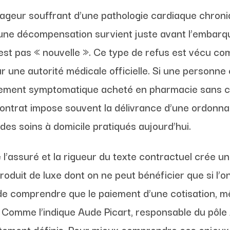
ageur souffrant d’une pathologie cardiaque chron
ne décompensation survient juste avant l’embarque
’est pas « nouvelle ». Ce type de refus est vécu c
r une autorité médicale officielle. Si une personne
itement symptomatique acheté en pharmacie sans con
ontrat impose souvent la délivrance d’une ordonnan
é des soins à domicile pratiqués aujourd’hui.
’assuré et la rigueur du texte contractuel crée une
uit de luxe dont on ne peut bénéficier que si l’on
f de comprendre que le paiement d’une cotisation, 
e. Comme l’indique Aude Picart, responsable du pôl
ctement définis. Pour mieux comprendre ces enjeux, 