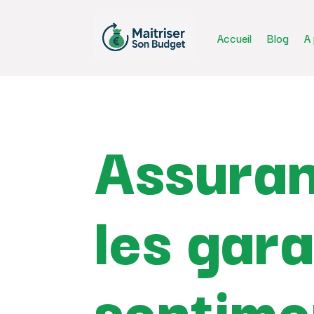
Accueil
Blog
A
Assuran
les gara
sentime