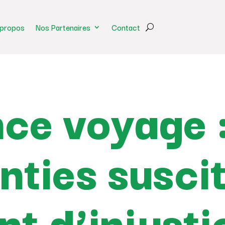
 propos
Nos Partenaires
Contact
ce voyage 
nties susci
nt d’injust