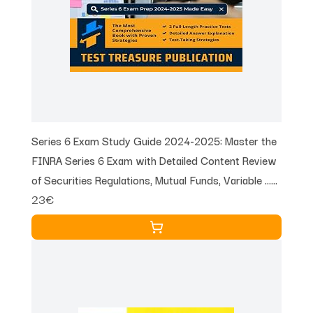
Series 6 Exam Study Guide 2024-2025: Master the
FINRA Series 6 Exam with Detailed Content Review
of Securities Regulations, Mutual Funds, Variable ...
23€
Strategies, and Full-Length Practice Tests