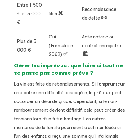
Entre 1 500
Reconnaissance
€ et 5 000
Non ❌
de dette 📜
€
Oui
Acte notarié ou
Plus de 5
(Formulaire
contrat enregistré
000 €
2062) ✅
🏛️
Gérer les imprévus : que faire si tout ne
se passe pas comme prévu ?
La vie est faite de rebondissements. Si l’
emprunteur
rencontre une difficulté passagère, le
prêteur
peut
accorder un délai de grâce. Cependant, si le non-
remboursement devient définitif, cela peut créer des
tensions lors d’un futur héritage. Les autres
membres de la famille pourraient s’estimer lésés si
l’un des enfants a reçu une somme qu’il n’a jamais